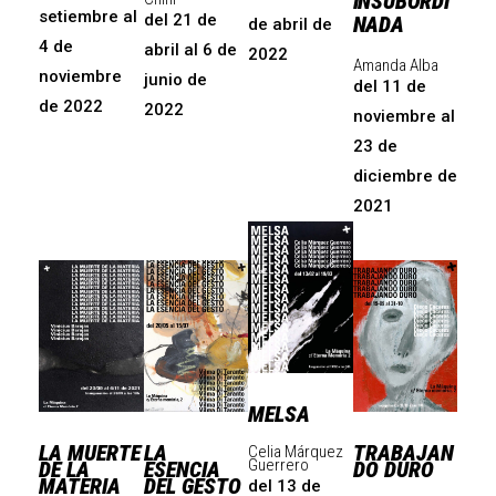
INSUBORDI
setiembre al
del 21 de
NADA
de abril de
4 de
abril al 6 de
2022
Amanda Alba
noviembre
junio de
del 11 de
de 2022
2022
noviembre al
23 de
diciembre de
2021
MELSA
LA MUERTE
LA
TRABAJAN
Celia Márquez
Guerrero
DE LA
ESENCIA
DO DURO
MATERIA
DEL GESTO
del 13 de