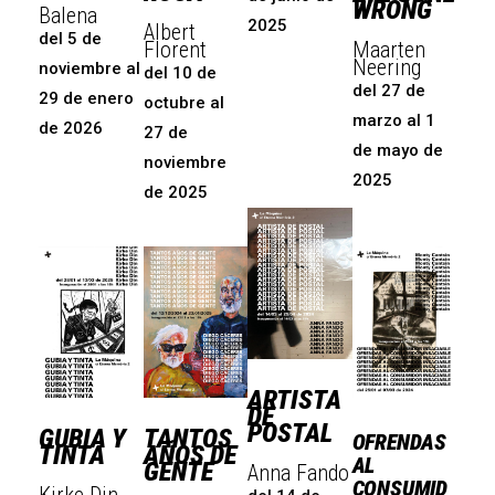
WRONG
Balena
2025
Albert
del 5 de
Maarten
Florent
Neering
noviembre al
del 10 de
del 27 de
29 de enero
octubre al
marzo al 1
de 2026
27 de
de mayo de
noviembre
2025
de 2025
ARTISTA
DE
POSTAL
GUBIA Y
TANTOS
OFRENDAS
TINTA
AÑOS DE
AL
GENTE
Anna Fando
CONSUMID