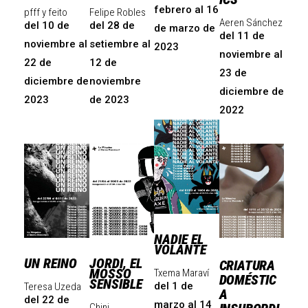
febrero al 16
pfff y feito
Felipe Robles
Aeren Sánchez
del 10 de
del 28 de
de marzo de
del 11 de
noviembre al
setiembre al
2023
noviembre al
22 de
12 de
23 de
diciembre de
noviembre
diciembre de
2023
de 2023
2022
NADIE EL
VOLANTE
UN REINO
JORDI, EL
CRIATURA
MOSSO
Txema Maraví
DOMÉSTIC
SENSIBLE
del 1 de
Teresa Uzeda
A
del 22 de
marzo al 14
Chini