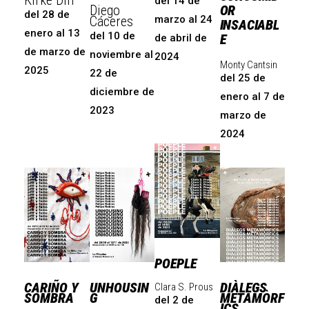
Kirke Din
del 14 de
Diego
OR
del 28 de
Cáceres
marzo al 24
INSACIABL
enero al 13
del 10 de
E
de abril de
de marzo de
noviembre al
2024
Monty Cantsin
2025
22 de
del 25 de
diciembre de
enero al 7 de
2023
marzo de
2024
POEPLE
CARIÑO Y
UNHOUSIN
DIÀLEGS
Clara S. Prous
SOMBRA
G
METAMÒRF
del 2 de
ICS